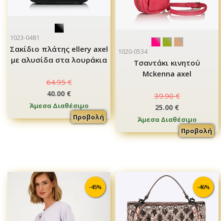
1023-0481
Σακίδιο πλάτης ellery axel
1020-0534
με αλυσίδα στα λουράκια
Τσαντάκι κινητού
Mckenna axel
64.95 €
40.00 €
39.90 €
Άμεσα Διαθέσιμο
25.00 €
Προβολή
Άμεσα Διαθέσιμο
Προβολή
-45%
-46%