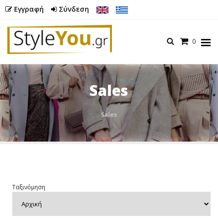
Εγγραφή
Σύνδεση
Καλάθι
0
Menu
Sales
Butto
Sales
Ταξινόμηση