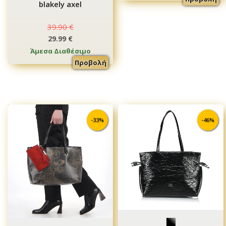
blakely axel
39.90 €
29.99 €
Άμεσα Διαθέσιμο
Προβολή
-33%
-46%