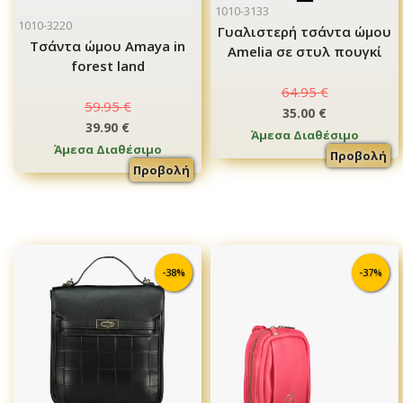
1010-3133
1010-3220
Γυαλιστερή τσάντα ώμου
Tσάντα ώμου Amaya in
Αmelia σε στυλ πουγκί
forest land
64.95 €
59.95 €
35.00 €
39.90 €
Άμεσα Διαθέσιμο
Άμεσα Διαθέσιμο
Προβολή
Προβολή
-38%
-37%