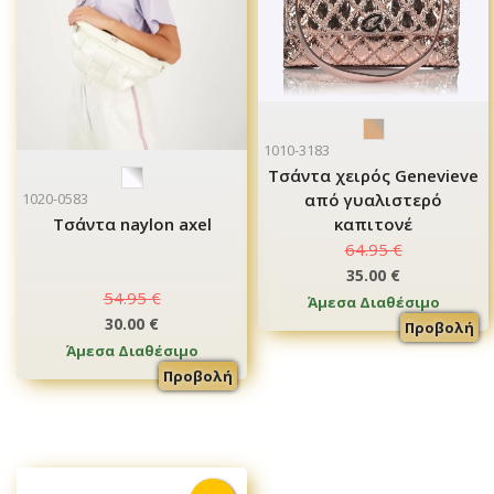
1010-3183
Tσάντα χειρός Genevieve
από γυαλιστερό
1020-0583
καπιτονέ
Τσάντα naylon axel
64.95 €
35.00 €
54.95 €
Άμεσα Διαθέσιμο
30.00 €
Προβολή
Άμεσα Διαθέσιμο
Προβολή