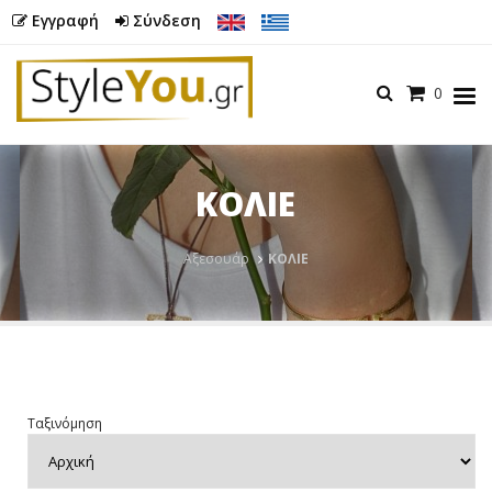
Εγγραφή
Σύνδεση
Καλάθι
0
Menu
ΚΟΛΙΕ
Butto
Αξεσουάρ
ΚΟΛΙΕ
Ταξινόμηση