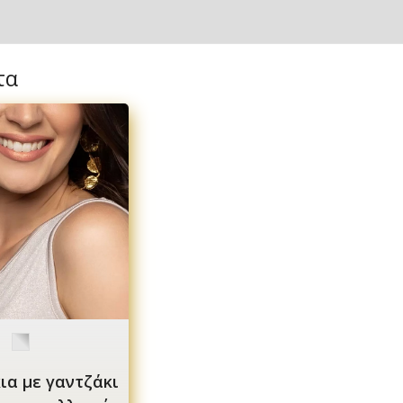
τα
ια με γαντζάκι