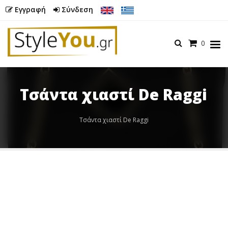
Εγγραφή
Σύνδεση
Καλάθι
0
Menu
Τσάντα χιαστί De Raggi
Butto
Τσάντα χιαστί De Raggi