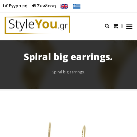
Εγγραφή
Σύνδεση
Καλάθι
0
Menu
Spiral big earrings.
Butto
Spiral big earrings.